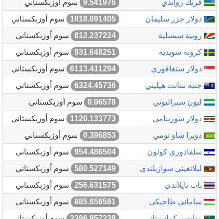
فرنك رواندي
9.541976
سوم أوزبكستاني
دولار جزر سليمان
1018.091405
سوم أوزبكستاني
روبية سيشلية
612.237224
سوم أوزبكستاني
كرونة سويدية
931.648251
سوم أوزبكستاني
دولار سنغافوري
6113.411294
سوم أوزبكستاني
جنيه سانت هيليني
6324.45736
سوم أوزبكستاني
ليون سيراليوني
0.96578
سوم أوزبكستاني
دولار سورينامي
1120.133773
سوم أوزبكستاني
دوبرا ساو تومي
0.396853
سوم أوزبكستاني
سلفادوري كولون
954.486504
سوم أوزبكستاني
ليلانغيني سوازيلندي
580.527149
سوم أوزبكستاني
بات تايلاندي
256.631575
سوم أوزبكستاني
ساماني طاجيكي
885.656581
سوم أوزبكستاني
منات تركمانستاني
2386.857238
سوم أوزبكستاني