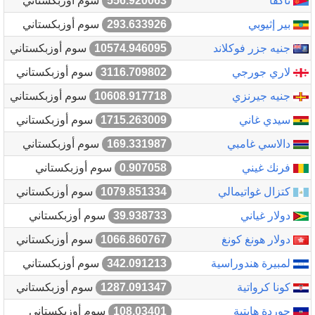
ناكفا
556.920063
سوم أوزبكستاني
بير إثيوبي
293.633926
سوم أوزبكستاني
جنيه جزر فوكلاند
10574.946095
سوم أوزبكستاني
لاري جورجي
3116.709802
سوم أوزبكستاني
جنيه جيرنزي
10608.917718
سوم أوزبكستاني
سيدي غاني
1715.263009
سوم أوزبكستاني
دالاسي غامبي
169.331987
سوم أوزبكستاني
فرنك غيني
0.907058
سوم أوزبكستاني
كتزال غواتيمالي
1079.851334
سوم أوزبكستاني
دولار غياني
39.938733
سوم أوزبكستاني
دولار هونغ كونغ
1066.860767
سوم أوزبكستاني
لمبيرة هندوراسية
342.091213
سوم أوزبكستاني
كونا كرواتية
1287.091347
سوم أوزبكستاني
جوردة هايتية
108.03401
سوم أوزبكستاني