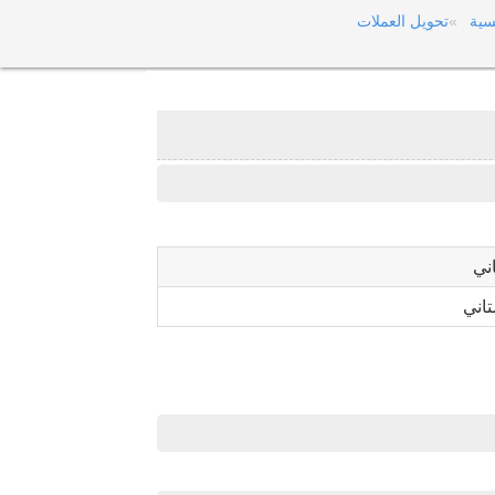
سية
تحويل العملات
ني
اني