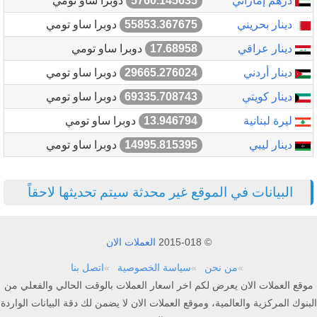
درهم إماراتي
5760.145635
دوبرا ساو تومي
دينار بحريني
55853.367675
دوبرا ساو تومي
دينار عراقي
17.68958
دوبرا ساو تومي
دينار أردني
29665.276024
دوبرا ساو تومي
دينار كويتي
69335.708743
دوبرا ساو تومي
ليرة لبنانية
13.946794
دوبرا ساو تومي
دينار ليبي
14995.815395
دوبرا ساو تومي
البيانات في الموقع غير محدثة سيتم تحديثها لاحقاً
© 2015-018
العملات الان
من نحن
سياسة الخصوصية
اتصل بنا
موقع العملات الان يعرض لكم اخر اسعار العملات بالوقت الحالي والفعلي من
البنوك المركزية والعالمية، وموقع العملات الان لا يضمن لك دقة البيانات الواردة