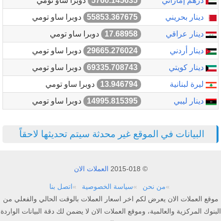
درهم إماراتي
5760.145635
دوبرا ساو تومي
دينار بحريني
55853.367675
دوبرا ساو تومي
دينار عراقي
17.68958
دوبرا ساو تومي
دينار أردني
29665.276024
دوبرا ساو تومي
دينار كويتي
69335.708743
دوبرا ساو تومي
ليرة لبنانية
13.946794
دوبرا ساو تومي
دينار ليبي
14995.815395
دوبرا ساو تومي
البيانات في الموقع غير محدثة سيتم تحديثها لاحقاً
© 2015-018
العملات الان
من نحن
سياسة الخصوصية
اتصل بنا
موقع العملات الان يعرض لكم اخر اسعار العملات بالوقت الحالي والفعلي من
البنوك المركزية والعالمية، وموقع العملات الان لا يضمن لك دقة البيانات الواردة