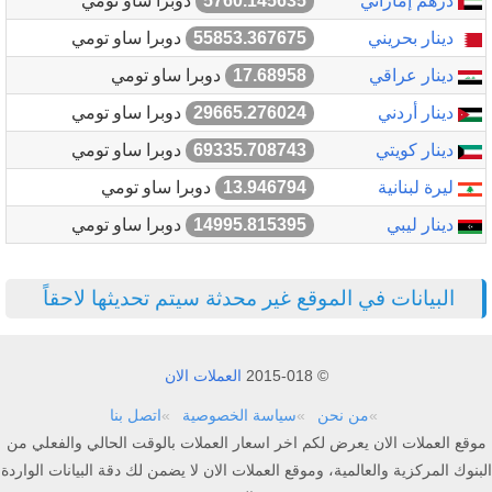
درهم إماراتي
5760.145635
دوبرا ساو تومي
دينار بحريني
55853.367675
دوبرا ساو تومي
دينار عراقي
17.68958
دوبرا ساو تومي
دينار أردني
29665.276024
دوبرا ساو تومي
دينار كويتي
69335.708743
دوبرا ساو تومي
ليرة لبنانية
13.946794
دوبرا ساو تومي
دينار ليبي
14995.815395
دوبرا ساو تومي
البيانات في الموقع غير محدثة سيتم تحديثها لاحقاً
© 2015-018
العملات الان
من نحن
سياسة الخصوصية
اتصل بنا
موقع العملات الان يعرض لكم اخر اسعار العملات بالوقت الحالي والفعلي من
البنوك المركزية والعالمية، وموقع العملات الان لا يضمن لك دقة البيانات الواردة