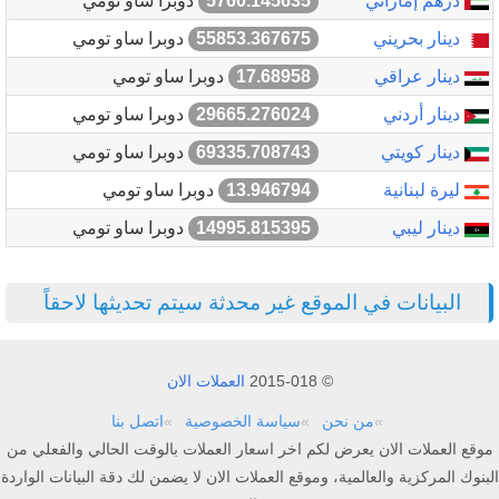
درهم إماراتي
5760.145635
دوبرا ساو تومي
دينار بحريني
55853.367675
دوبرا ساو تومي
دينار عراقي
17.68958
دوبرا ساو تومي
دينار أردني
29665.276024
دوبرا ساو تومي
دينار كويتي
69335.708743
دوبرا ساو تومي
ليرة لبنانية
13.946794
دوبرا ساو تومي
دينار ليبي
14995.815395
دوبرا ساو تومي
البيانات في الموقع غير محدثة سيتم تحديثها لاحقاً
© 2015-018
العملات الان
من نحن
سياسة الخصوصية
اتصل بنا
موقع العملات الان يعرض لكم اخر اسعار العملات بالوقت الحالي والفعلي من
البنوك المركزية والعالمية، وموقع العملات الان لا يضمن لك دقة البيانات الواردة