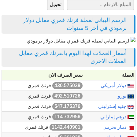
الرسم البياني لعملة فرنك قمري مقابل دولار
برمودي في أخر 5 سنوات
أسعار العملات لهذا اليوم بالفرنك قمري مقابل
العملات الاخرى
العملة
سعر الصرف الان
دولار أمريكي
430.575039
فرنك قمري
يورو
492.510726
فرنك قمري
جنيه إسترليني
547.175376
فرنك قمري
درهم إماراتي
114.732956
فرنك قمري
دينار بحريني
1142.440901
فرنك قمري