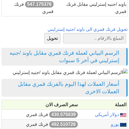
باوند /جنيه إسترليني مقابل فرنك
547.175376
فرنك
قمري
قمري
تحويل فرنك قمري الى باوند /جنيه إسترليني
الرسم البياني لعملة فرنك قمري مقابل باوند /جنيه
إسترليني في أخر 5 سنوات
أسعار العملات لهذا اليوم بالفرنك قمري مقابل
العملات الاخرى
العملة
سعر الصرف الان
دولار أمريكي
430.575039
فرنك قمري
يورو
492.510726
فرنك قمري