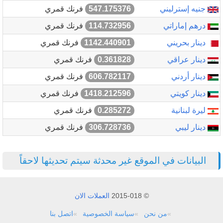
جنيه إسترليني
547.175376
فرنك قمري
درهم إماراتي
114.732956
فرنك قمري
دينار بحريني
1142.440901
فرنك قمري
دينار عراقي
0.361828
فرنك قمري
دينار أردني
606.782117
فرنك قمري
دينار كويتي
1418.212596
فرنك قمري
ليرة لبنانية
0.285272
فرنك قمري
دينار ليبي
306.728736
فرنك قمري
البيانات في الموقع غير محدثة سيتم تحديثها لاحقاً
© 2015-018
العملات الان
من نحن
سياسة الخصوصية
اتصل بنا