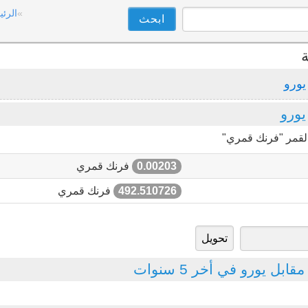
الرئي
ة
يورو
ورو
القمر "فرنك قمري"
0.00203
فرنك قمري
492.510726
فرنك قمري
ل يورو في أخر 5 سنوات