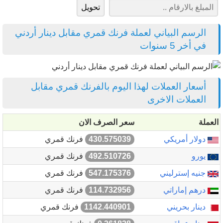
الرسم البياني لعملة فرنك قمري مقابل دينار أردني
في أخر 5 سنوات
أسعار العملات لهذا اليوم بالفرنك قمري مقابل
العملات الاخرى
العملة
سعر الصرف الان
دولار أمريكي
430.575039
فرنك قمري
يورو
492.510726
فرنك قمري
جنيه إسترليني
547.175376
فرنك قمري
درهم إماراتي
114.732956
فرنك قمري
دينار بحريني
1142.440901
فرنك قمري