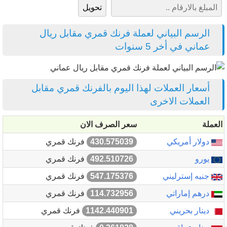
الرسم البياني لعملة فرنك قمري مقابل ريال
عماني في أخر 5 سنوات
أسعار العملات لهذا اليوم بالفرنك قمري مقابل
العملات الاخرى
العملة
سعر الصرف الان
دولار أمريكي
430.575039
فرنك قمري
يورو
492.510726
فرنك قمري
جنيه إسترليني
547.175376
فرنك قمري
درهم إماراتي
114.732956
فرنك قمري
دينار بحريني
1142.440901
فرنك قمري