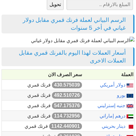
الرسم البياني لعملة فرنك قمري مقابل دولار
غياني في أخر 5 سنوات
أسعار العملات لهذا اليوم بالفرنك قمري مقابل
العملات الاخرى
العملة
سعر الصرف الان
دولار أمريكي
430.575039
فرنك قمري
يورو
492.510726
فرنك قمري
جنيه إسترليني
547.175376
فرنك قمري
درهم إماراتي
114.732956
فرنك قمري
دينار بحريني
1142.440901
فرنك قمري