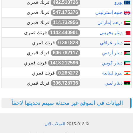
يورو
492.510726
فرنك قمري
جنيه إسترليني
547.175376
فرنك قمري
درهم إماراتي
114.732956
فرنك قمري
دينار بحريني
1142.440901
فرنك قمري
دينار عراقي
0.361828
فرنك قمري
دينار أردني
606.782117
فرنك قمري
دينار كويتي
1418.212596
فرنك قمري
ليرة لبنانية
0.285272
فرنك قمري
دينار ليبي
306.728736
فرنك قمري
البيانات في الموقع غير محدثة سيتم تحديثها لاحقاً
© 2015-018
العملات الان