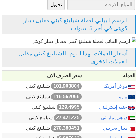
الرسم البياني لعملة شيلينغ كيني مقابل دينار
كويتي في أخر 5 سنوات
أسعار العملات لهذا اليوم بالشيلينغ كيني مقابل
العملات الاخرى
العملة
سعر الصرف الان
دولار أمريكي
101.903804
شيلينغ كيني
يورو
116.562066
شيلينغ كيني
جنيه إسترليني
129.4995
شيلينغ كيني
درهم إماراتي
27.421225
شيلينغ كيني
دينار بحريني
270.380451
شيلينغ كيني