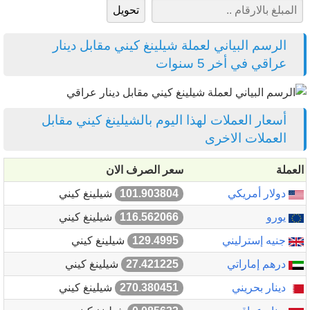
الرسم البياني لعملة شيلينغ كيني مقابل دينار
عراقي في أخر 5 سنوات
أسعار العملات لهذا اليوم بالشيلينغ كيني مقابل
العملات الاخرى
العملة
سعر الصرف الان
دولار أمريكي
101.903804
شيلينغ كيني
يورو
116.562066
شيلينغ كيني
جنيه إسترليني
129.4995
شيلينغ كيني
درهم إماراتي
27.421225
شيلينغ كيني
دينار بحريني
270.380451
شيلينغ كيني