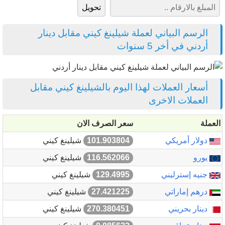
الرسم البياني لعملة شيلينغ كيني مقابل دينار
أردني في أخر 5 سنوات
أسعار العملات لهذا اليوم بالشيلينغ كيني مقابل
العملات الاخرى
العملة
سعر الصرف الان
دولار أمريكي
101.903804
شيلينغ كيني
يورو
116.562066
شيلينغ كيني
جنيه إسترليني
129.4995
شيلينغ كيني
درهم إماراتي
27.421225
شيلينغ كيني
دينار بحريني
270.380451
شيلينغ كيني