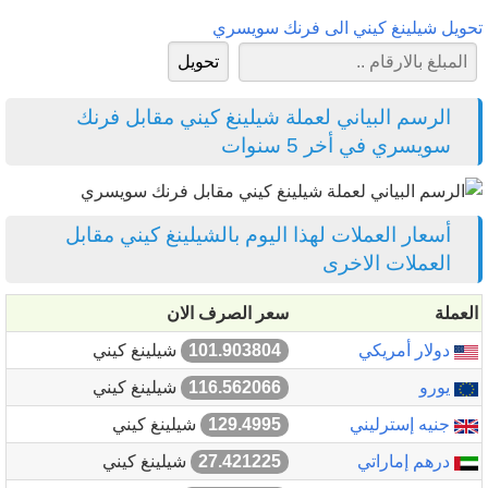
تحويل شيلينغ كيني الى فرنك سويسري
الرسم البياني لعملة شيلينغ كيني مقابل فرنك
سويسري في أخر 5 سنوات
أسعار العملات لهذا اليوم بالشيلينغ كيني مقابل
العملات الاخرى
العملة
سعر الصرف الان
دولار أمريكي
101.903804
شيلينغ كيني
يورو
116.562066
شيلينغ كيني
جنيه إسترليني
129.4995
شيلينغ كيني
درهم إماراتي
27.421225
شيلينغ كيني