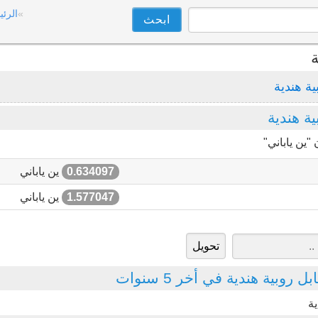
الرئي
ة
ية هندية
ة هندية
"ين ياباني"
0.634097
ين ياباني
1.577047
ين ياباني
روبية هندية في أخر 5 سنوات