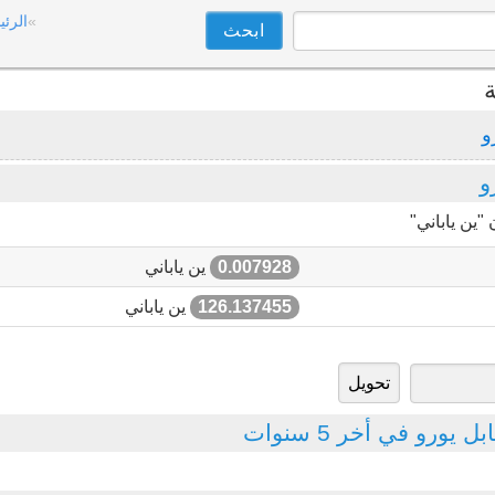
الرئي
ة
و
و
"ين ياباني"
0.007928
ين ياباني
126.137455
ين ياباني
يورو في أخر 5 سنوات