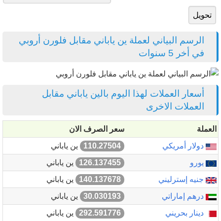
الرسم البياني لعملة ين ياباني مقابل فلورن أروبي
في أخر 5 سنوات
أسعار العملات لهذا اليوم بالين ياباني مقابل
العملات الاخرى
العملة
سعر الصرف الان
دولار أمريكي
110.27504
ين ياباني
يورو
126.137455
ين ياباني
جنيه إسترليني
140.137678
ين ياباني
درهم إماراتي
30.030193
ين ياباني
دينار بحريني
292.591776
ين ياباني