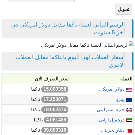
الرسم البياني لعملة ناكفا مقابل دولار امريكي في
أخر 5 سنوات
أسعار العملات لهذا اليوم بالناكفا مقابل العملات
الاخرى
العملة
سعر الصرف الان
دولار أمريكي
15.000358
ناكفا
يورو
17.158071
ناكفا
جنيه إسترليني
19.062476
ناكفا
درهم إماراتي
4.081488
ناكفا
دينار بحريني
39.800316
ناكفا