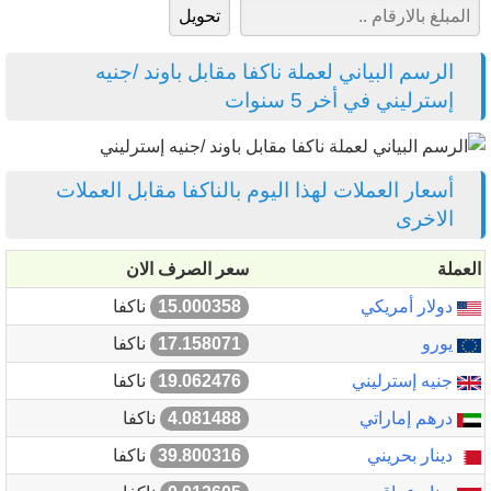
الرسم البياني لعملة ناكفا مقابل باوند /جنيه
إسترليني في أخر 5 سنوات
أسعار العملات لهذا اليوم بالناكفا مقابل العملات
الاخرى
العملة
سعر الصرف الان
دولار أمريكي
15.000358
ناكفا
يورو
17.158071
ناكفا
جنيه إسترليني
19.062476
ناكفا
درهم إماراتي
4.081488
ناكفا
دينار بحريني
39.800316
ناكفا