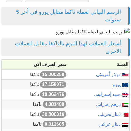
الرسم البياني لعملة ناكفا مقابل يورو في أخر 5
سنوات
أسعار العملات لهذا اليوم بالناكفا مقابل العملات
الاخرى
العملة
سعر الصرف الان
دولار أمريكي
15.000358
ناكفا
يورو
17.158071
ناكفا
جنيه إسترليني
19.062476
ناكفا
درهم إماراتي
4.081488
ناكفا
دينار بحريني
39.800316
ناكفا
دينار عراقي
0.012605
ناكفا