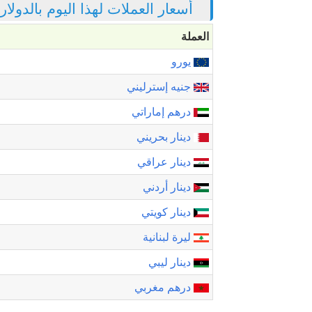
أسعار العملات لهذا اليوم بالدولا
العملة
يورو
جنيه إسترليني
درهم إماراتي
دينار بحريني
دينار عراقي
دينار أردني
دينار كويتي
ليرة لبنانية
دينار ليبي
درهم مغربي