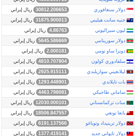
دولار سنغافوري
30812.206653
ريال إيراني
جنيه سانت هيليني
31875.900013
ريال إيراني
ليون سيراليوني
4.86763
ريال إيراني
دولار سورينامي
5645.586669
ريال إيراني
دوبرا ساو تومي
2.000181
ريال إيراني
سلفادوري كولون
4810.707804
ريال إيراني
ليلانغيني سوازيلندي
2925.915111
ريال إيراني
بات تايلاندي
1293.448901
ريال إيراني
ساماني طاجيكي
4463.798081
ريال إيراني
منات تركمانستاني
12030.000101
ريال إيراني
بانغا تونغي
18506.847557
ريال إيراني
دولار ترينيداد وتوباغو
6191.137566
ريال إيراني
دولار تايواني جديد
1377.419141
ريال إيراني