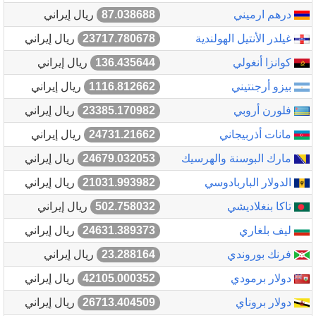
درهم ارميني
87.038688
ريال إيراني
غيلدر الأنتيل الهولندية
23717.780678
ريال إيراني
كوانزا أنغولي
136.435644
ريال إيراني
بيزو أرجنتيني
1116.812662
ريال إيراني
فلورن أروبي
23385.170982
ريال إيراني
مانات أذربيجاني
24731.21662
ريال إيراني
مارك البوسنة والهرسيك
24679.032053
ريال إيراني
الدولار الباربادوسي
21031.993982
ريال إيراني
تاكا بنغلاديشي
502.758032
ريال إيراني
ليف بلغاري
24631.389373
ريال إيراني
فرنك بوروندي
23.288164
ريال إيراني
دولار برمودي
42105.000352
ريال إيراني
دولار بروناي
26713.404509
ريال إيراني