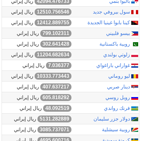
بالبوا بنمي
42094.476733
ريال إيراني
سول بيروفي جديد
12510.756546
ريال إيراني
كينا بابوا غينيا الجديدة
12412.889755
ريال إيراني
بيسو فلبيني
799.102311
ريال إيراني
روبية باكستانية
302.641428
ريال إيراني
زلوتي بولندي
11204.682634
ريال إيراني
غواراني باراغواي
7.036377
ريال إيراني
ليو روماني
10333.773443
ريال إيراني
دينار صربي
407.637217
ريال إيراني
روبل روسي
605.818292
ريال إيراني
فرنك رواندي
48.092519
ريال إيراني
دولار جزر سليمان
5131.282889
ريال إيراني
روبية سيشلية
3085.737071
ريال إيراني
كرونة سويدية
4695.600716
ريال إيراني