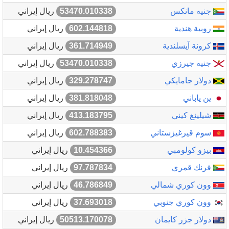
جنيه مانكس
53470.010338
ريال إيراني
روبية هندية
602.144818
ريال إيراني
كرونة آيسلندية
361.714949
ريال إيراني
جنيه جيرزي
53470.010338
ريال إيراني
دولار جامايكي
329.278747
ريال إيراني
ين ياباني
381.818048
ريال إيراني
شيلينغ كيني
413.183795
ريال إيراني
سوم قيرغيزستاني
602.788383
ريال إيراني
بيزو كولومبي
10.454366
ريال إيراني
فرنك قمري
97.787834
ريال إيراني
وون كوري شمالي
46.786849
ريال إيراني
وون كوري جنوبي
37.693018
ريال إيراني
دولار جزر كايمان
50513.170078
ريال إيراني