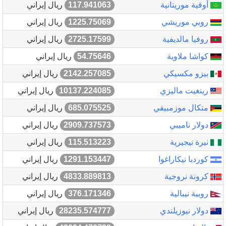
أوقية موريتانية
117.941063
ريال إيراني
روبي موريشي
1225.75069
ريال إيراني
روفيا مالديفية
2725.17599
ريال إيراني
كواشا ملاوية
54.75646
ريال إيراني
بيزو مكسيكي
2142.257085
ريال إيراني
رينغيت ماليزي
10137.224085
ريال إيراني
متكال موزمبيقي
685.075525
ريال إيراني
دولار ناميبي
2909.737573
ريال إيراني
نيرة نيجيرية
115.513223
ريال إيراني
كوردبا نيكاراغوا
1291.153447
ريال إيراني
كرونة نروجية
4833.889813
ريال إيراني
روبية نيبالية
376.171346
ريال إيراني
دولار نيوزيلندي
28235.574777
ريال إيراني