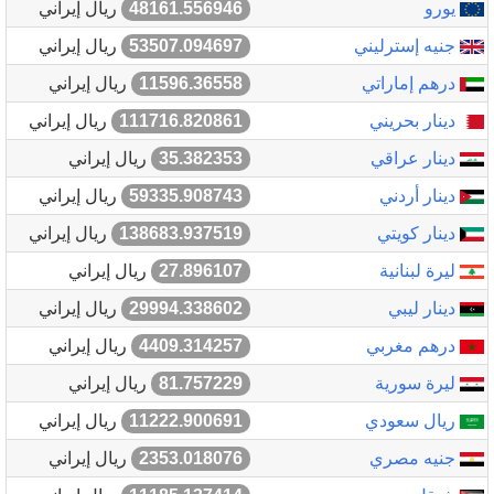
يورو
48161.556946
ريال إيراني
جنيه إسترليني
53507.094697
ريال إيراني
درهم إماراتي
11596.36558
ريال إيراني
دينار بحريني
111716.820861
ريال إيراني
دينار عراقي
35.382353
ريال إيراني
دينار أردني
59335.908743
ريال إيراني
دينار كويتي
138683.937519
ريال إيراني
ليرة لبنانية
27.896107
ريال إيراني
دينار ليبي
29994.338602
ريال إيراني
درهم مغربي
4409.314257
ريال إيراني
ليرة سورية
81.757229
ريال إيراني
ريال سعودي
11222.900691
ريال إيراني
جنيه مصري
2353.018076
ريال إيراني