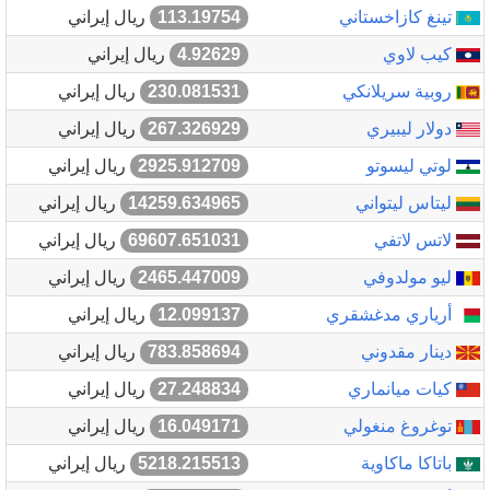
تينغ كازاخستاني
113.19754
ريال إيراني
كيب لاوي
4.92629
ريال إيراني
روبية سريلانكي
230.081531
ريال إيراني
دولار ليبيري
267.326929
ريال إيراني
لوتي ليسوتو
2925.912709
ريال إيراني
ليتاس ليتواني
14259.634965
ريال إيراني
لاتس لاتفي
69607.651031
ريال إيراني
ليو مولدوفي
2465.447009
ريال إيراني
أرياري مدغشقري
12.099137
ريال إيراني
دينار مقدوني
783.858694
ريال إيراني
كيات ميانماري
27.248834
ريال إيراني
توغروغ منغولي
16.049171
ريال إيراني
باتاكا ماكاوية
5218.215513
ريال إيراني