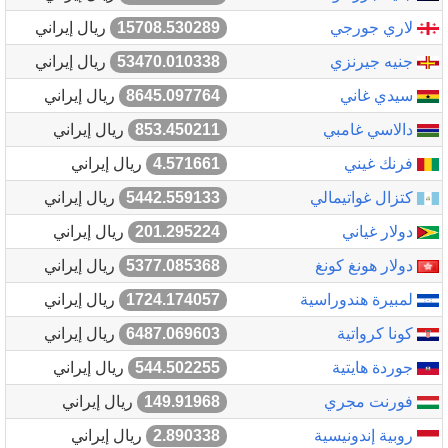
لاري جورجي
15708.530289
ريال إيراني
جنيه جيرنزي
53470.010338
ريال إيراني
سيدي غاني
8645.097764
ريال إيراني
دالاسي غامبي
853.450211
ريال إيراني
فرنك غيني
4.571661
ريال إيراني
كتزال غواتيمالي
5442.559133
ريال إيراني
دولار غياني
201.295224
ريال إيراني
دولار هونغ كونغ
5377.085368
ريال إيراني
لمبيرة هندوراسية
1724.174057
ريال إيراني
كونا كرواتية
6487.069603
ريال إيراني
جوردة هايتية
544.502255
ريال إيراني
فورنت مجري
149.91968
ريال إيراني
روبية إندونيسية
2.890338
ريال إيراني