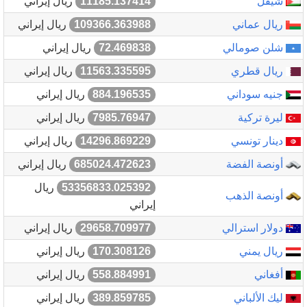
شيقل
11185.137414
ريال إيراني
ريال عماني
109366.363988
ريال إيراني
شلن صومالي
72.469838
ريال إيراني
ريال قطري
11563.335595
ريال إيراني
جنيه سوداني
884.196535
ريال إيراني
ليرة تركية
7985.76947
ريال إيراني
دينار تونسي
14296.869229
ريال إيراني
أونصة الفضة
685024.472623
ريال إيراني
53356833.025392
ريال
أونصة الذهب
إيراني
دولار استرالي
29658.709977
ريال إيراني
ريال يمني
170.308126
ريال إيراني
أفغاني
558.884991
ريال إيراني
ليك الألباني
389.859785
ريال إيراني