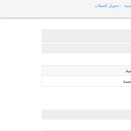
سية
تحويل العملات
ية
سية