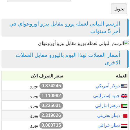
الرسم البياني لعملة يورو مقابل بيزو أوروغواي في
أخر 5 سنوات
أسعار العملات لهذا اليوم باليورو مقابل العملات
الاخرى
العملة
سعر الصرف الان
دولار أمريكي
0.874245
يورو
جنيه إسترليني
1.110992
يورو
درهم إماراتي
0.235031
يورو
دينار بحريني
2.319626
يورو
دينار عراقي
0.000735
يورو