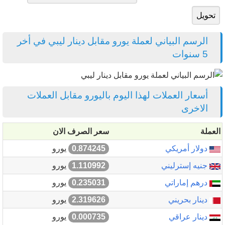
الرسم البياني لعملة يورو مقابل دينار ليبي في أخر
5 سنوات
أسعار العملات لهذا اليوم باليورو مقابل العملات
الاخرى
العملة
سعر الصرف الان
دولار أمريكي
0.874245
يورو
جنيه إسترليني
1.110992
يورو
درهم إماراتي
0.235031
يورو
دينار بحريني
2.319626
يورو
دينار عراقي
0.000735
يورو