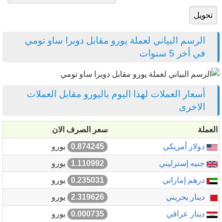
الرسم البياني لعملة يورو مقابل دوبرا ساو تومي
في أخر 5 سنوات
أسعار العملات لهذا اليوم باليورو مقابل العملات
الاخرى
العملة
سعر الصرف الان
دولار أمريكي
0.874245
يورو
جنيه إسترليني
1.110992
يورو
درهم إماراتي
0.235031
يورو
دينار بحريني
2.319626
يورو
دينار عراقي
0.000735
يورو