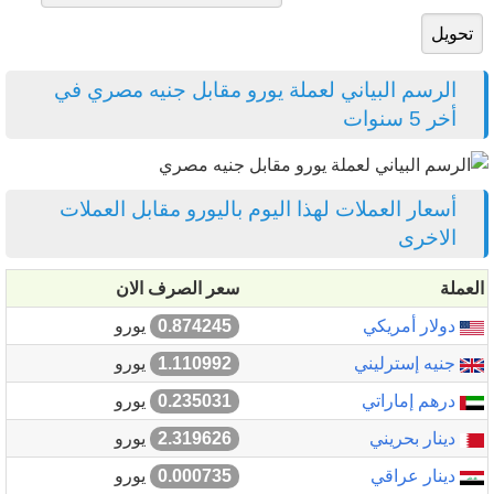
الرسم البياني لعملة يورو مقابل جنيه مصري في
أخر 5 سنوات
أسعار العملات لهذا اليوم باليورو مقابل العملات
الاخرى
العملة
سعر الصرف الان
دولار أمريكي
0.874245
يورو
جنيه إسترليني
1.110992
يورو
درهم إماراتي
0.235031
يورو
دينار بحريني
2.319626
يورو
دينار عراقي
0.000735
يورو