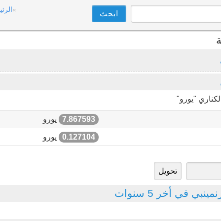
الرئي
ة
كناري "يورو"
7.867593
يورو
0.127104
يورو
بي في أخر 5 سنوات