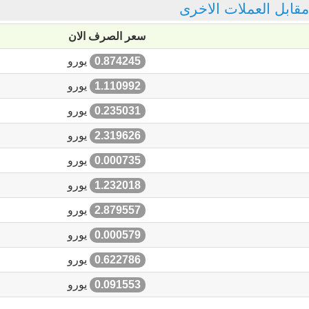
 مقابل العملات الاخرى
سعر الصرف الان
0.874245
يورو
1.110992
يورو
0.235031
يورو
2.319626
يورو
0.000735
يورو
1.232018
يورو
2.879557
يورو
0.000579
يورو
0.622786
يورو
0.091553
يورو