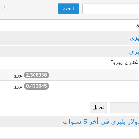
الرئي
ة
يزي
يزي
كناري "يورو"
2.306036
يورو
0.433645
يورو
 بليزي في أخر 5 سنوات