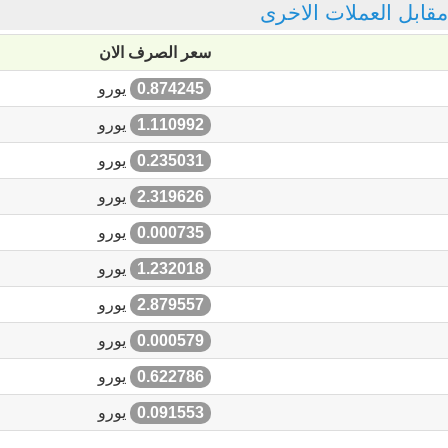
 مقابل العملات الاخرى
سعر الصرف الان
0.874245
يورو
1.110992
يورو
0.235031
يورو
2.319626
يورو
0.000735
يورو
1.232018
يورو
2.879557
يورو
0.000579
يورو
0.622786
يورو
0.091553
يورو