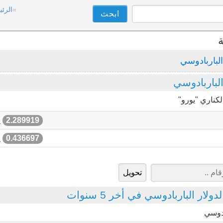
الرئي
ة
الباربادوسي
لباربادوسي
كناري "يورو"
2.289919
ي
0.436697
ي
ار الباربادوسي في أخر 5 سنوات