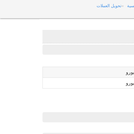
سية
تحويل العملات
ورو
ورو