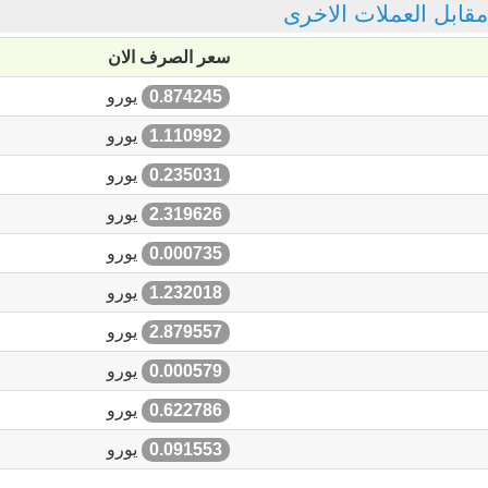
 مقابل العملات الاخرى
سعر الصرف الان
0.874245
يورو
1.110992
يورو
0.235031
يورو
2.319626
يورو
0.000735
يورو
1.232018
يورو
2.879557
يورو
0.000579
يورو
0.622786
يورو
0.091553
يورو