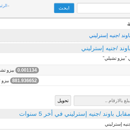
الرئي
ة
اوند /جنيه إسترليني
ند /جنيه إسترليني
 "بيزو تشيلي"
0.001134
بيزو تشي
881.936652
بيزو 
ل باوند /جنيه إسترليني في أخر 5 سنوات