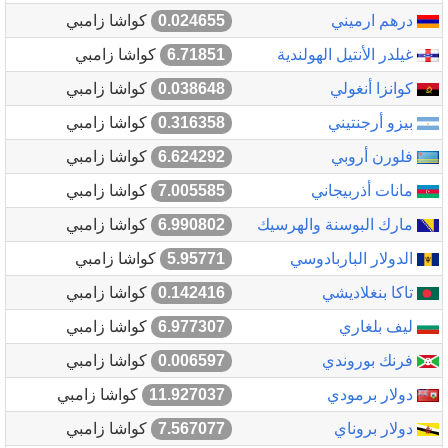
درهم ارميني
0.024655
كواشا زامبي
غيلدر الأنتيل الهولندية
6.71851
كواشا زامبي
كوانزا أنغولي
0.038648
كواشا زامبي
بيزو أرجنتيني
0.316358
كواشا زامبي
فلورن أروبي
6.624292
كواشا زامبي
مانات أذربيجاني
7.005585
كواشا زامبي
مارك البوسنة والهرسيك
6.990802
كواشا زامبي
الدولار الباربادوسي
5.95771
كواشا زامبي
تاكا بنغلاديشي
0.142416
كواشا زامبي
ليف بلغاري
6.977307
كواشا زامبي
فرنك بوروندي
0.006597
كواشا زامبي
دولار برمودي
11.927037
كواشا زامبي
دولار بروناي
7.567077
كواشا زامبي