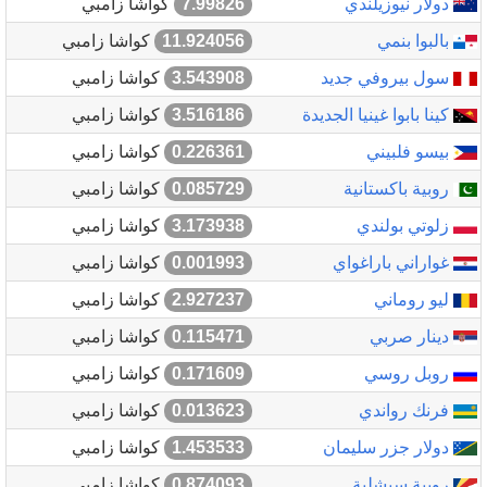
دولار نيوزيلندي
7.99826
كواشا زامبي
بالبوا بنمي
11.924056
كواشا زامبي
سول بيروفي جديد
3.543908
كواشا زامبي
كينا بابوا غينيا الجديدة
3.516186
كواشا زامبي
بيسو فلبيني
0.226361
كواشا زامبي
روبية باكستانية
0.085729
كواشا زامبي
زلوتي بولندي
3.173938
كواشا زامبي
غواراني باراغواي
0.001993
كواشا زامبي
ليو روماني
2.927237
كواشا زامبي
دينار صربي
0.115471
كواشا زامبي
روبل روسي
0.171609
كواشا زامبي
فرنك رواندي
0.013623
كواشا زامبي
دولار جزر سليمان
1.453533
كواشا زامبي
روبية سيشلية
0.874093
كواشا زامبي