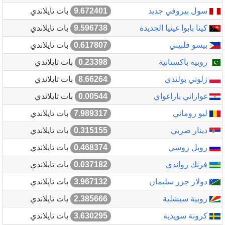
سول بيروفي جديد
9.672401
بات تايلاندي
كينا بابوا غينيا الجديدة
9.596738
بات تايلاندي
بيسو فلبيني
0.617807
بات تايلاندي
روبية باكستانية
0.23398
بات تايلاندي
زلوتي بولندي
8.66264
بات تايلاندي
غواراني باراغواي
0.00544
بات تايلاندي
ليو روماني
7.989317
بات تايلاندي
دينار صربي
0.315155
بات تايلاندي
روبل روسي
0.468374
بات تايلاندي
فرنك رواندي
0.037182
بات تايلاندي
دولار جزر سليمان
3.967132
بات تايلاندي
روبية سيشلية
2.385666
بات تايلاندي
كرونة سويدية
3.630295
بات تايلاندي