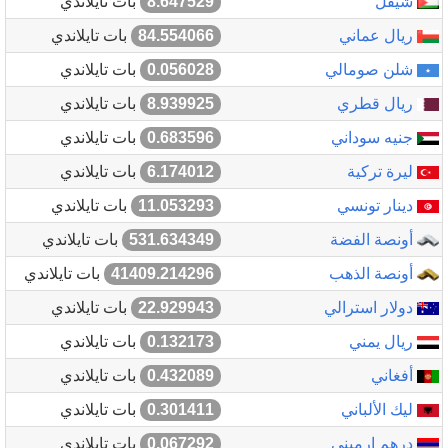
شيقل
8.647529
بات تايلاندي
ريال عماني
84.554066
بات تايلاندي
شلن صومالي
0.056028
بات تايلاندي
ريال قطري
8.939925
بات تايلاندي
جنيه سوداني
0.683596
بات تايلاندي
ليرة تركية
6.174012
بات تايلاندي
دينار تونسي
11.053293
بات تايلاندي
أونصة الفضة
531.634349
بات تايلاندي
أونصة الذهب
41409.214296
بات تايلاندي
دولار استرالي
22.929943
بات تايلاندي
ريال يمني
0.132173
بات تايلاندي
أفغاني
0.432089
بات تايلاندي
ليك الألباني
0.301411
بات تايلاندي
درهم ارميني
0.067292
بات تايلاندي