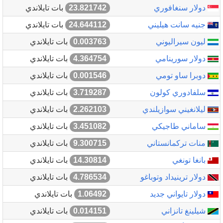
دولار سنغافوري
23.821742
بات تايلاندي
جنيه سانت هيليني
24.644112
بات تايلاندي
ليون سيراليوني
0.003763
بات تايلاندي
دولار سورينامي
4.364754
بات تايلاندي
دوبرا ساو تومي
0.001546
بات تايلاندي
سلفادوري كولون
3.719287
بات تايلاندي
ليلانغيني سوازيلندي
2.262103
بات تايلاندي
ساماني طاجيكي
3.451082
بات تايلاندي
منات تركمانستاني
9.300715
بات تايلاندي
بانغا تونغي
14.30814
بات تايلاندي
دولار ترينيداد وتوباغو
4.786534
بات تايلاندي
دولار تايواني جديد
1.06492
بات تايلاندي
شيلينغ تانزاني
0.014151
بات تايلاندي