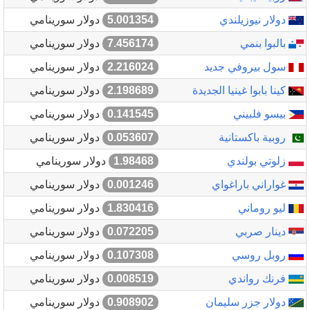
دولار نيوزيلندي
5.001354
دولار سورينامي
بالبوا بنمي
7.456174
دولار سورينامي
سول بيروفي جديد
2.216024
دولار سورينامي
كينا بابوا غينيا الجديدة
2.198689
دولار سورينامي
بيسو فلبيني
0.141545
دولار سورينامي
روبية باكستانية
0.053607
دولار سورينامي
زلوتي بولندي
1.98468
دولار سورينامي
غواراني باراغواي
0.001246
دولار سورينامي
ليو روماني
1.830416
دولار سورينامي
دينار صربي
0.072205
دولار سورينامي
روبل روسي
0.107308
دولار سورينامي
فرنك رواندي
0.008519
دولار سورينامي
دولار جزر سليمان
0.908902
دولار سورينامي