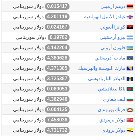
درهم ارميني
0.015417
دولار سورينامي
غيلدر الأنتيل الهولندية
4.201119
دولار سورينامي
كوانزا أنغولي
0.024167
دولار سورينامي
بيزو أرجنتيني
0.19782
دولار سورينامي
فلورن أروبي
4.142204
دولار سورينامي
مانات أذربيجاني
4.380628
دولار سورينامي
مارك البوسنة والهرسيك
4.371385
دولار سورينامي
الدولار الباربادوسي
3.725387
دولار سورينامي
تاكا بنغلاديشي
0.089053
دولار سورينامي
ليف بلغاري
4.362946
دولار سورينامي
فرنك بوروندي
0.004125
دولار سورينامي
دولار برمودي
7.458038
دولار سورينامي
دولار بروناي
4.731732
دولار سورينامي