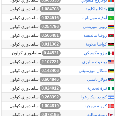
توغروغ منغولي
0.003336
سلفادوري كولون
باتاكا ماكاوية
1.084708
سلفادوري كولون
أوقية موريتانية
0.024516
سلفادوري كولون
روبي موريشي
0.254796
سلفادوري كولون
روفيا مالديفية
0.566481
سلفادوري كولون
كواشا ملاوية
0.011382
سلفادوري كولون
بيزو مكسيكي
0.44531
سلفادوري كولون
رينغيت ماليزي
2.107221
سلفادوري كولون
متكال موزمبيقي
0.142406
سلفادوري كولون
دولار ناميبي
0.604846
سلفادوري كولون
نيرة نيجيرية
0.024012
سلفادوري كولون
كوردبا نيكاراغوا
0.268392
سلفادوري كولون
كرونة نروجية
1.004819
سلفادوري كولون
روبية نيبالية
0.078195
سلفادوري كولون