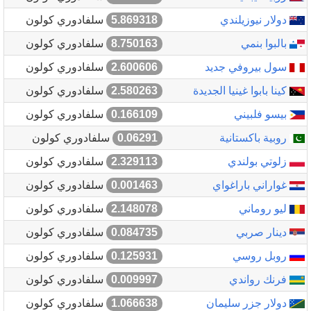
دولار نيوزيلندي
5.869318
سلفادوري كولون
بالبوا بنمي
8.750163
سلفادوري كولون
سول بيروفي جديد
2.600606
سلفادوري كولون
كينا بابوا غينيا الجديدة
2.580263
سلفادوري كولون
بيسو فلبيني
0.166109
سلفادوري كولون
روبية باكستانية
0.06291
سلفادوري كولون
زلوتي بولندي
2.329113
سلفادوري كولون
غواراني باراغواي
0.001463
سلفادوري كولون
ليو روماني
2.148078
سلفادوري كولون
دينار صربي
0.084735
سلفادوري كولون
روبل روسي
0.125931
سلفادوري كولون
فرنك رواندي
0.009997
سلفادوري كولون
دولار جزر سليمان
1.066638
سلفادوري كولون