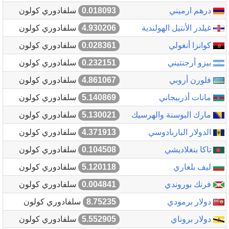
درهم ارميني
0.018093
سلفادوري كولون
غيلدر الأنتيل الهولندية
4.930206
سلفادوري كولون
كوانزا أنغولي
0.028361
سلفادوري كولون
بيزو أرجنتيني
0.232151
سلفادوري كولون
فلورن أروبي
4.861067
سلفادوري كولون
مانات أذربيجاني
5.140869
سلفادوري كولون
مارك البوسنة والهرسيك
5.130021
سلفادوري كولون
الدولار الباربادوسي
4.371913
سلفادوري كولون
تاكا بنغلاديشي
0.104508
سلفادوري كولون
ليف بلغاري
5.120118
سلفادوري كولون
فرنك بوروندي
0.004841
سلفادوري كولون
دولار برمودي
8.75235
سلفادوري كولون
دولار بروناي
5.552905
سلفادوري كولون