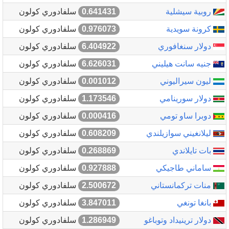
روبية سيشلية
0.641431
سلفادوري كولون
كرونة سويدية
0.976073
سلفادوري كولون
دولار سنغافوري
6.404922
سلفادوري كولون
جنيه سانت هيليني
6.626031
سلفادوري كولون
ليون سيراليوني
0.001012
سلفادوري كولون
دولار سورينامي
1.173546
سلفادوري كولون
دوبرا ساو تومي
0.000416
سلفادوري كولون
ليلانغيني سوازيلندي
0.608209
سلفادوري كولون
بات تايلاندي
0.268869
سلفادوري كولون
ساماني طاجيكي
0.927888
سلفادوري كولون
منات تركمانستاني
2.500672
سلفادوري كولون
بانغا تونغي
3.847011
سلفادوري كولون
دولار ترينيداد وتوباغو
1.286949
سلفادوري كولون