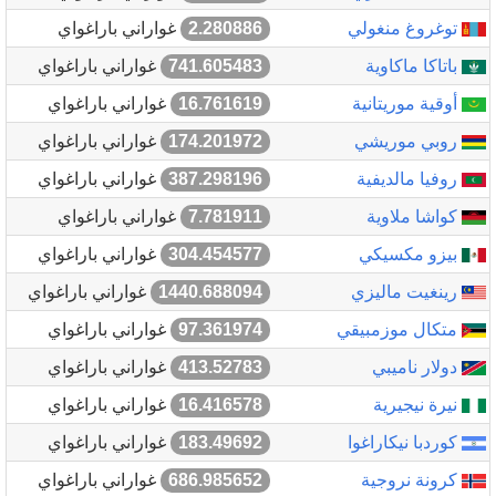
توغروغ منغولي
2.280886
غواراني باراغواي
باتاكا ماكاوية
741.605483
غواراني باراغواي
أوقية موريتانية
16.761619
غواراني باراغواي
روبي موريشي
174.201972
غواراني باراغواي
روفيا مالديفية
387.298196
غواراني باراغواي
كواشا ملاوية
7.781911
غواراني باراغواي
بيزو مكسيكي
304.454577
غواراني باراغواي
رينغيت ماليزي
1440.688094
غواراني باراغواي
متكال موزمبيقي
97.361974
غواراني باراغواي
دولار ناميبي
413.52783
غواراني باراغواي
نيرة نيجيرية
16.416578
غواراني باراغواي
كوردبا نيكاراغوا
183.49692
غواراني باراغواي
كرونة نروجية
686.985652
غواراني باراغواي