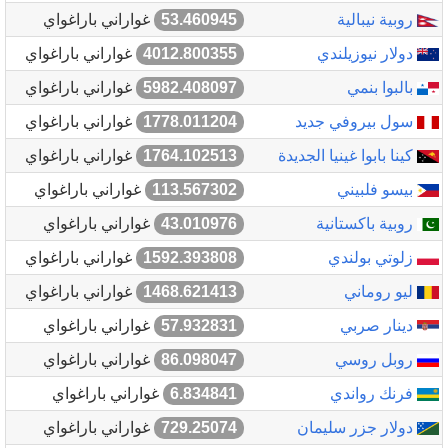
روبية نيبالية
53.460945
غواراني باراغواي
دولار نيوزيلندي
4012.800355
غواراني باراغواي
بالبوا بنمي
5982.408097
غواراني باراغواي
سول بيروفي جديد
1778.011204
غواراني باراغواي
كينا بابوا غينيا الجديدة
1764.102513
غواراني باراغواي
بيسو فلبيني
113.567302
غواراني باراغواي
روبية باكستانية
43.010976
غواراني باراغواي
زلوتي بولندي
1592.393808
غواراني باراغواي
ليو روماني
1468.621413
غواراني باراغواي
دينار صربي
57.932831
غواراني باراغواي
روبل روسي
86.098047
غواراني باراغواي
فرنك رواندي
6.834841
غواراني باراغواي
دولار جزر سليمان
729.25074
غواراني باراغواي