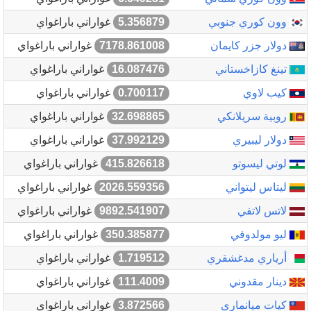
وون كوري جنوبي
5.356879
غواراني باراغواي
دولار جزر كايمان
7178.861008
غواراني باراغواي
تينغ كازاخستاني
16.087476
غواراني باراغواي
كيب لاوي
0.700117
غواراني باراغواي
روبية سريلانكي
32.698865
غواراني باراغواي
دولار ليبيري
37.992129
غواراني باراغواي
لوتي ليسوتو
415.826618
غواراني باراغواي
ليتاس ليتواني
2026.559356
غواراني باراغواي
لاتس لاتفي
9892.541907
غواراني باراغواي
ليو مولدوفي
350.385877
غواراني باراغواي
أرياري مدغشقري
1.719512
غواراني باراغواي
دينار مقدوني
111.4009
غواراني باراغواي
كيات ميانماري
3.872566
غواراني باراغواي