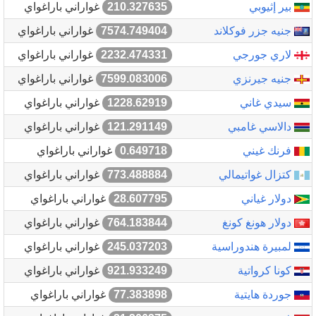
بير إثيوبي
210.327635
غواراني باراغواي
جنيه جزر فوكلاند
7574.749404
غواراني باراغواي
لاري جورجي
2232.474331
غواراني باراغواي
جنيه جيرنزي
7599.083006
غواراني باراغواي
سيدي غاني
1228.62919
غواراني باراغواي
دالاسي غامبي
121.291149
غواراني باراغواي
فرنك غيني
0.649718
غواراني باراغواي
كتزال غواتيمالي
773.488884
غواراني باراغواي
دولار غياني
28.607795
غواراني باراغواي
دولار هونغ كونغ
764.183844
غواراني باراغواي
لمبيرة هندوراسية
245.037203
غواراني باراغواي
كونا كرواتية
921.933249
غواراني باراغواي
جوردة هايتية
77.383898
غواراني باراغواي