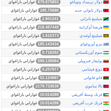
دولار ترينيداد وتوباغو
879.875803
غواراني باراغواي
دولار تايواني جديد
195.75688
غواراني باراغواي
شيلينغ تانزاني
2.601241
غواراني باراغواي
هريفنا أوكرانية
218.467449
غواراني باراغواي
شيلينغ أوغندي
1.610373
غواراني باراغواي
بيزو أوروغواي
185.143434
غواراني باراغواي
سوم أوزبكستاني
0.716292
غواراني باراغواي
بوليفار فنزويلي
599.139064
غواراني باراغواي
دونغ فيتنامي
0.257977
غواراني باراغواي
فاتو فانواتي
52.124687
غواراني باراغواي
تالا ساموي
2179.733639
غواراني باراغواي
فرنك وسط أفريقي
10.014288
غواراني باراغواي
فرنك غرب أفريقي
10.014288
غواراني باراغواي