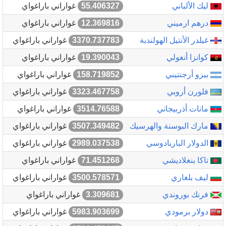
ليك الألباني
55.406327
غواراني باراغواي
درهم ارميني
12.369816
غواراني باراغواي
غيلدر الأنتيل الهولندية
3370.737783
غواراني باراغواي
كوانزا أنغولي
19.390043
غواراني باراغواي
بيزو أرجنتيني
158.719852
غواراني باراغواي
فلورن أروبي
3323.467758
غواراني باراغواي
مانات أذربيجاني
3514.76588
غواراني باراغواي
مارك البوسنة والهرسيك
3507.349482
غواراني باراغواي
الدولار الباربادوسي
2989.037538
غواراني باراغواي
تاكا بنغلاديشي
71.451268
غواراني باراغواي
ليف بلغاري
3500.578571
غواراني باراغواي
فرنك بوروندي
3.309681
غواراني باراغواي
دولار برمودي
5983.903699
غواراني باراغواي