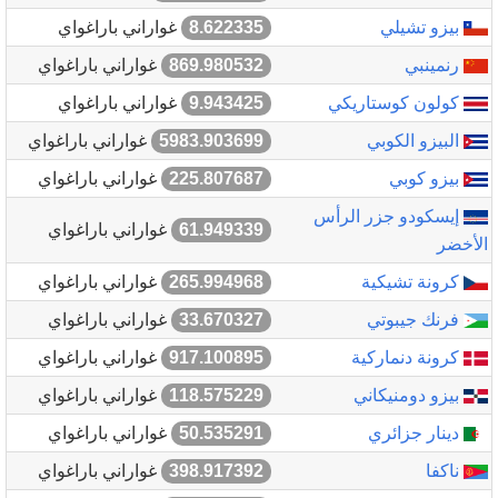
بيزو تشيلي
8.622335
غواراني باراغواي
رنمينبي
869.980532
غواراني باراغواي
كولون كوستاريكي
9.943425
غواراني باراغواي
البيزو الكوبي
5983.903699
غواراني باراغواي
بيزو كوبي
225.807687
غواراني باراغواي
إيسكودو جزر الرأس
61.949339
غواراني باراغواي
الأخضر
كرونة تشيكية
265.994968
غواراني باراغواي
فرنك جيبوتي
33.670327
غواراني باراغواي
كرونة دنماركية
917.100895
غواراني باراغواي
بيزو دومنيكاني
118.575229
غواراني باراغواي
دينار جزائري
50.535291
غواراني باراغواي
ناكفا
398.917392
غواراني باراغواي