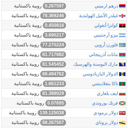
درهم ارميني
0.287597
روبية باكستانية
غيلدر الأنتيل الهولندية
78.369246
روبية باكستانية
كوانزا أنغولي
0.450816
روبية باكستانية
بيزو أرجنتيني
3.690217
روبية باكستانية
فلورن أروبي
77.270224
روبية باكستانية
مانات أذربيجاني
81.717882
روبية باكستانية
مارك البوسنة والهرسيك
81.545452
روبية باكستانية
الدولار الباربادوسي
69.494762
روبية باكستانية
تاكا بنغلاديشي
1.661233
روبية باكستانية
ليف بلغاري
81.388029
روبية باكستانية
فرنك بوروندي
0.07695
روبية باكستانية
دولار برمودي
139.125038
روبية باكستانية
دولار بروناي
88.267507
روبية باكستانية