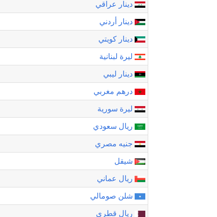
دينار عراقي
دينار أردني
دينار كويتي
ليرة لبنانية
دينار ليبي
درهم مغربي
ليرة سورية
ريال سعودي
جنيه مصري
شيقل
ريال عماني
شلن صومالي
ريال قطري