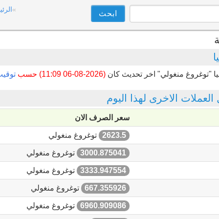
الرئي
ة
ا
يا "توغروغ منغولي" اخر تحديث كان
(2026-08-06 11:09) حسب
توقي
لعملات الاخرى لهذا اليوم
سعر الصرف الان
2623.5
توغروغ منغولي
3000.875041
توغروغ منغولي
3333.947554
توغروغ منغولي
667.355926
توغروغ منغولي
6960.909086
توغروغ منغولي