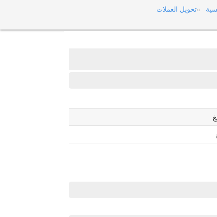
سية
تحويل العملات
غ