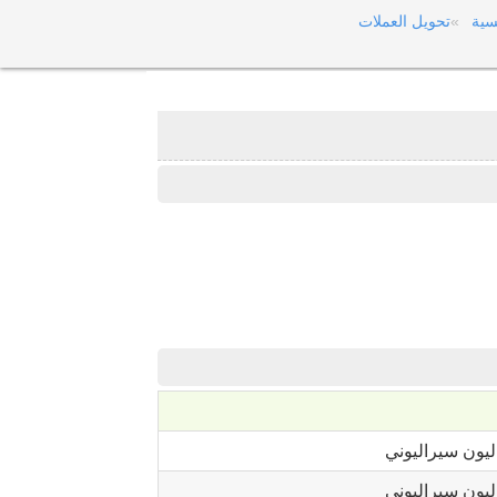
سية
تحويل العملات
يون سيراليوني
يون سيراليوني