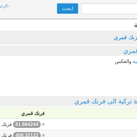
الرئي
ة
نك قمري
قمري
ة
والعكس
تركية الى فرنك قمري
فرنك قمري
=
81.664244
فرنك 
=
408.32122
فرنك 