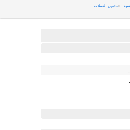
سية
تحويل العملات
ي