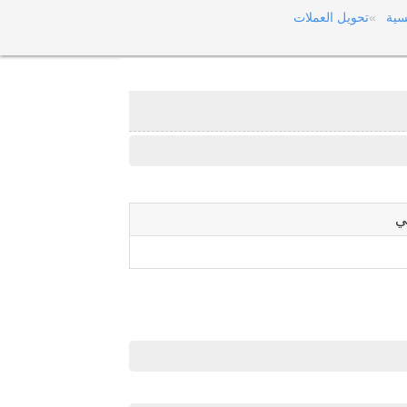
سية
تحويل العملات
ي