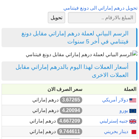
تحويل درهم إماراتي الى دونغ فيتنامي
الرسم البياني لعملة درهم إماراتي مقابل دونغ
فيتنامي في أخر 5 سنوات
أسعار العملات لهذا اليوم بالدرهم إماراتي مقابل
العملات الاخرى
العملة
سعر الصرف الان
دولار أمريكي
3.67265
درهم إماراتي
يورو
4.20094
درهم إماراتي
جنيه إسترليني
4.667209
درهم إماراتي
دينار بحريني
9.744611
درهم إماراتي