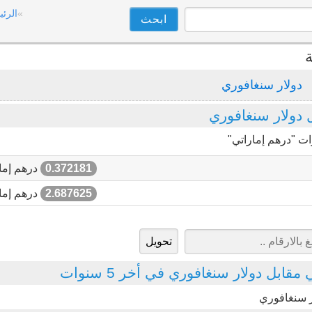
الرئي
ة
دولار سنغافوري
دولار سنغافوري
ات "درهم إماراتي"
0.372181
درهم إما
2.687625
درهم إما
قابل دولار سنغافوري في أخر 5 سنوات